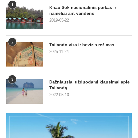
1
Khao Sok nacionalinis parkas ir
nameliai ant vandens
2019-05-22
2
Tailando viza ir bevizis režimas
2025-11-24
3
Dažniausiai užduodami klausimai apie
Tailandą
2022-05-10