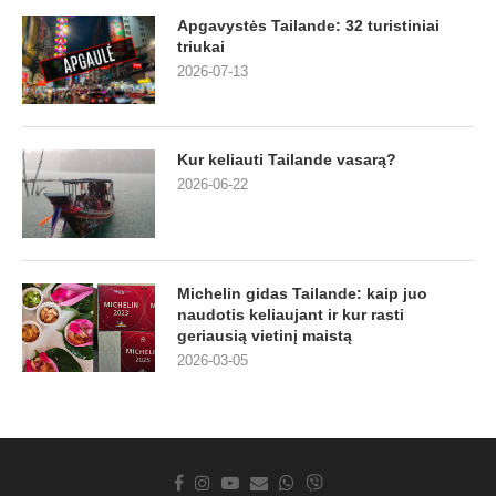
Apgavystės Tailande: 32 turistiniai
triukai
2026-07-13
Kur keliauti Tailande vasarą?
2026-06-22
Michelin gidas Tailande: kaip juo
naudotis keliaujant ir kur rasti
geriausią vietinį maistą
2026-03-05