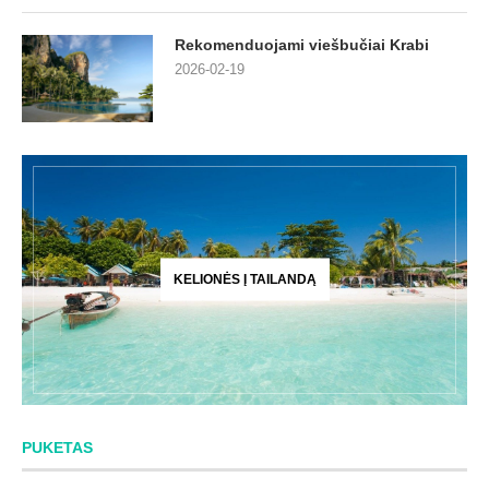
Rekomenduojami viešbučiai Krabi
2026-02-19
KELIONĖS Į TAILANDĄ
PUKETAS