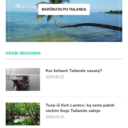
MARŠRUTAI PO TAILANDĄ
KRABI REGIONAS
Kur keliauti Tailande vasarą?
2026-06-22
Turai iš Koh Lantos: ką verta patirti
viešint šioje Tailando saloje
2026-03-15