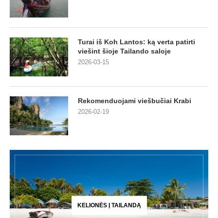
Turai iš Koh Lantos: ką verta patirti
viešint šioje Tailando saloje
2026-03-15
Rekomenduojami viešbučiai Krabi
2026-02-19
KELIONĖS Į TAILANDĄ